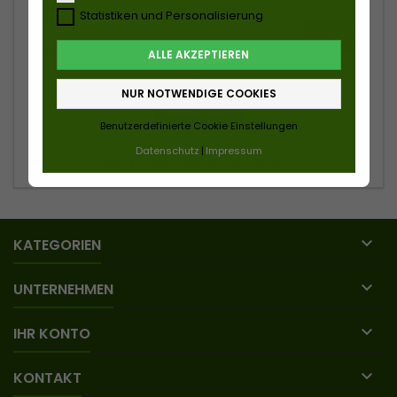
Passwort
Statistiken und Personalisierung
ZEIGEN
ALLE AKZEPTIEREN
Passwort vergessen?
NUR NOTWENDIGE COOKIES
ANMELDEN
Benutzerdefinierte Cookie Einstellungen
Datenschutz
Impressum
Kein Konto? Erstellen Sie hier eins

KATEGORIEN

UNTERNEHMEN

IHR KONTO

KONTAKT