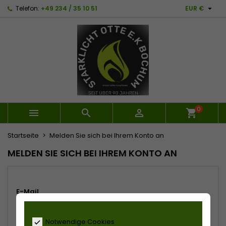

Telefon:
+49 234 / 35 10 51
EUR €
0



Startseite
Melden Sie sich bei Ihrem Konto an
MELDEN SIE SICH BEI IHREM KONTO AN
E-Mail
Notwendige Cookies